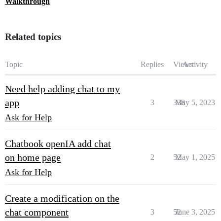
Walkthrough
Related topics
Topic
Replies
Views
Activity
Need help adding chat to my
app
3
338
May 5, 2023
Ask for Help
Chatbook openIA add chat
on home page
2
52
May 1, 2025
Ask for Help
Create a modification on the
chat component
3
52
June 3, 2025